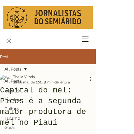
Post
All Posts
Thaila Vitória
All Posts
28 de mai. de 2024
5 min de leitura
Capital do mel:
Esporte
Picos é a segunda
Eventos
Cultura
maior produtora de
Turismo
mel no Piauí
Geral