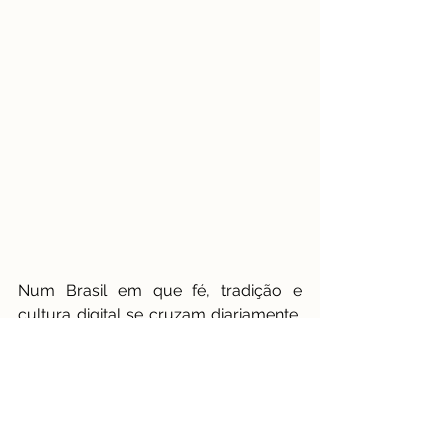
Num Brasil em que fé, tradição e 
cultura digital se cruzam diariamente, 
simpatias e superstições deixaram de 
ser apenas herança dos avós para se 
tornarem também conteúdo de feed. 
Hoje, rezas, fitinhas, banhos e rituais 
dividem espaço com hashtags, 