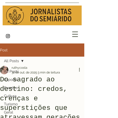
Post
All Posts
ruthycosta
All Posts
31 de out. de 2025
3 min de leitura
Do sagrado ao
Esporte
destino: credos,
Eventos
Cultura
crenças e
Turismo
superstições que
Geral
atravessam gerações