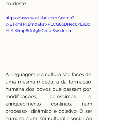
nordeste. 
https://www.youtube.com/watch?
v=ETxmTP4Brn0&list=PLCG86DHec6YEiIDo
ELAlWmp8GoT9MGm0P&index=1
A  linguagem e a cultura são faces de  
uma mesma moeda: a da formação  
humana dos povos que passam por  
modificações, acréscimos e  
enriquecimento contínuo, num 
processo  dinâmico e coletivo. O ser 
humano é um  ser cultural e social. Ao 
nascermos somos  inseridos numa 
cultura, num contexto  sócio-