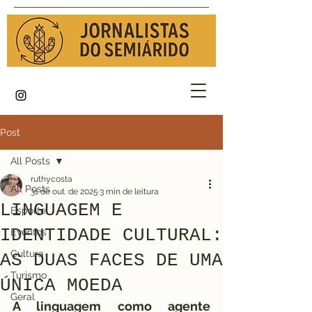
Post
All Posts
ruthycosta
All Posts
31 de out. de 2025
3 min de leitura
LINGUAGEM E
Esporte
IDENTIDADE CULTURAL:
Eventos
Cultura
AS DUAS FACES DE UMA
Turismo
ÚNICA MOEDA
Geral
A linguagem como agente 