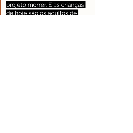
projeto morrer. E as crianças 
de hoje são os adultos de 
amanhã, né? E eles 
continuassem o projeto, 
passando de geração em 
geração”. 
Ainda ao falar sobre o futuro, 
Marcelo possui esperança do projeto 
crescer cada vez mais, pois 
começou com uma simples ideia e, 
atualmente, obtém uma ampla 
programação. Reforçando todo o 
investimento que recebe,
“Já tem muito investimento nas 
crianças, graças a Deus nossa 
comunidade é bem ativa, todo 