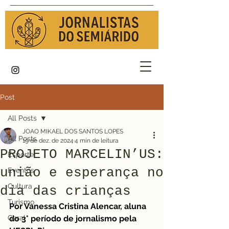
Post
All Posts
JOAO MIKAEL DOS SANTOS LOPES
All Posts
19 de dez. de 2024
4 min de leitura
PROJETO MARCELIN’US:
Esporte
união e esperança no
Eventos
Cultura
dia das crianças
Turismo
Por Vanessa Cristina Alencar, aluna 
Geral
do 3° período de jornalismo pela 