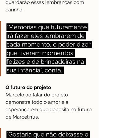
guardarão essas lembranças com 
carinho.
“Memórias que futuramente 
irá fazer eles lembrarem de 
cada momento, e poder dizer 
que tiveram momentos 
felizes e de brincadeiras na 
sua infância”, conta. 
O futuro do projeto
Marcelo ao falar do projeto 
demonstra todo o amor e a 
esperança em que deposita no futuro 
de Marcelin’us, 
“Gostaria que não deixasse o 