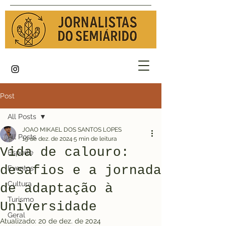
Post
All Posts
JOAO MIKAEL DOS SANTOS LOPES
All Posts
19 de dez. de 2024
5 min de leitura
Vida de calouro:
Esporte
desafios e a jornada
Eventos
Cultura
de adaptação à
Turismo
Universidade
Geral
Atualizado:
20 de dez. de 2024