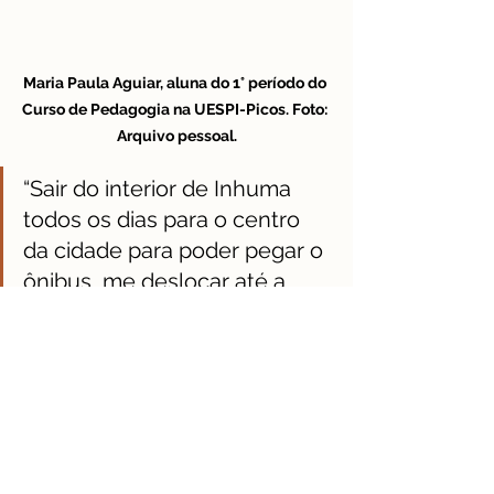
Maria Paula Aguiar, aluna do 1° período do 
Curso de Pedagogia na UESPI-Picos. Foto: 
Arquivo pessoal.
“Sair do interior de Inhuma 
todos os dias para o centro 
da cidade para poder pegar o 
ônibus, me deslocar até a 
Universidade em Picos-PI e 
voltar todos os dias às 23:00 h 
da noite é extremamente 
cansativo. Está sendo um 
mês após o outro, acredito 
que será difícil até o final do 