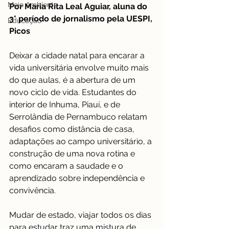
Meio Ambiente
Por Maria Rita Leal Aguiar, aluna do 
3° período de jornalismo pela UESPI, 
Educação
Picos
Deixar a cidade natal para encarar a 
vida universitária envolve muito mais 
do que aulas, é a abertura de um 
novo ciclo de vida. Estudantes do 
interior de Inhuma, Piauí, e de 
Serrolândia de Pernambuco relatam 
desafios como distância de casa, 
adaptações ao campo universitário, a 
construção de uma nova rotina e  
como encaram a saudade e o 
aprendizado sobre independência e 
convivência.
Mudar de estado, viajar todos os dias 
para estudar traz uma mistura de 