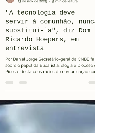
ruthycosta
13 de nov. de 2025
5 min de leitura
"A tecnologia deve
servir à comunhão, nunca
substituí-la", diz Dom
Ricardo Hoepers, em
entrevista
Por Daniel Jorge Secretário-geral da CNBB fala
sobre o papel da Eucaristia, elogia a Diocese de
Picos e destaca os meios de comunicação como
pontes para a evangelização durante
celebrações do Jubileu de 50 anos da Diocese.
Dom Ricardo Hoepers, secretário-geral da CNBB
durante entrevista na Cultura FM com o
radialista Daniel Jorge No domingo, dia 21 de
setembro, a Rádio Cultura FM recebeu a visita
de Dom Ricardo Hoepers, Secretário-geral da