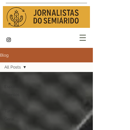
Blog
All Posts
All Posts
Esporte
Eventos
Cultura
Turismo
Geral
Meio