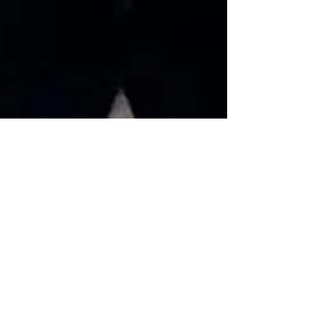
ruthycosta
13 de nov. de 2025
3 min de leitura
A voz do Nordeste: o
protagonismo de Pedro
Higor na comunicação